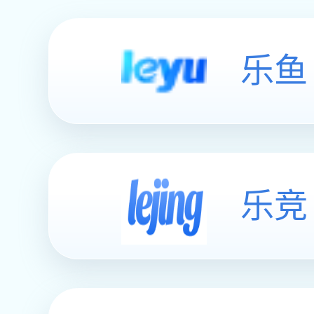
乐鱼
乐竞