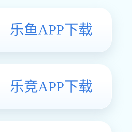
乐鱼APP下载
乐竞APP下载