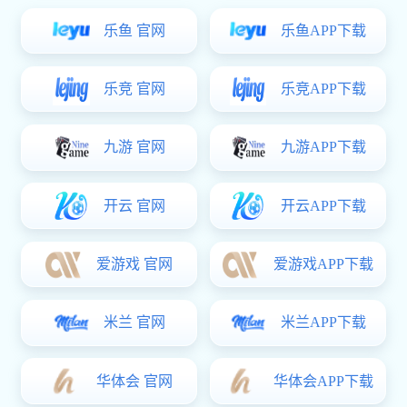
乐鱼 官网
乐鱼APP下载
乐竞 官网
乐竞APP下载
九游 官网
九游APP下载
开云 官网
开云APP下载
爱游戏 官网
爱游戏APP下载
米兰 官网
米兰APP下载
华体会 官网
华体会APP下载