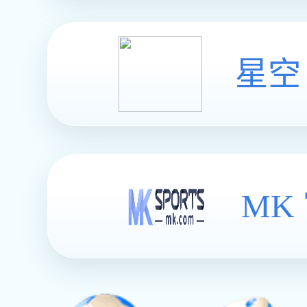
星空
MK