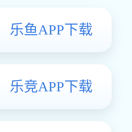
乐鱼APP下载
乐竞APP下载