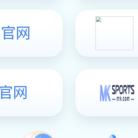
 官网
 官网