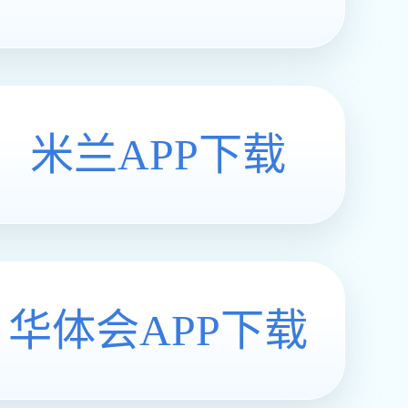
米兰APP下载
华体会APP下载