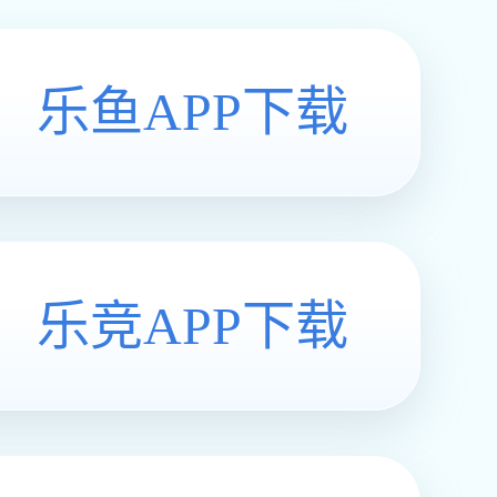
乐鱼APP下载
乐竞APP下载