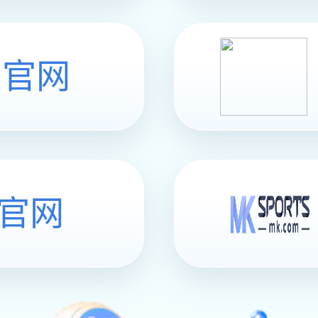
 官网
 官网