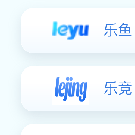
乐鱼
乐竞