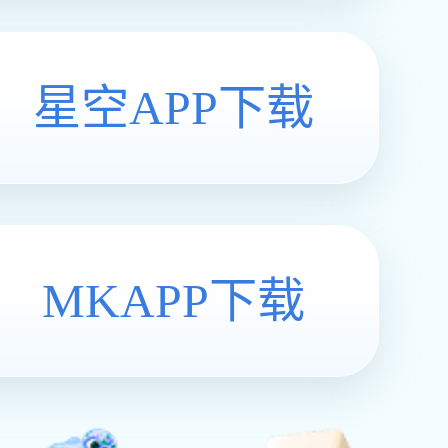
星空APP下载
MKAPP下载