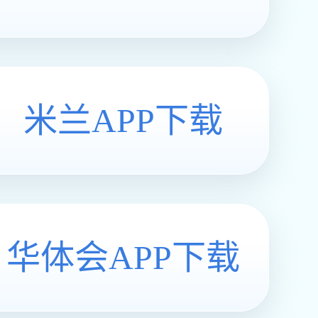
米兰APP下载
华体会APP下载