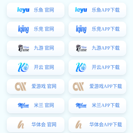
乐鱼 官网
乐鱼APP下载
乐竞 官网
乐竞APP下载
九游 官网
九游APP下载
开云 官网
开云APP下载
爱游戏 官网
爱游戏APP下载
米兰 官网
米兰APP下载
华体会 官网
华体会APP下载