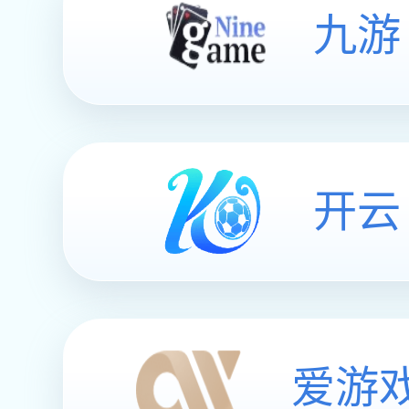
九游
开云
爱游戏