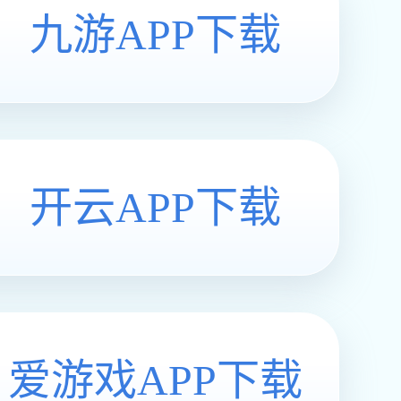
九游APP下载
开云APP下载
爱游戏APP下载