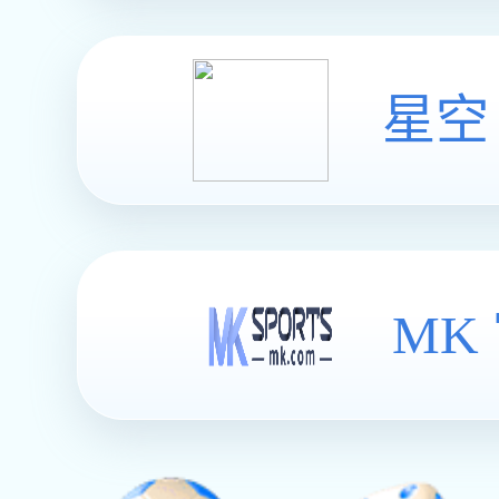
星空
MK