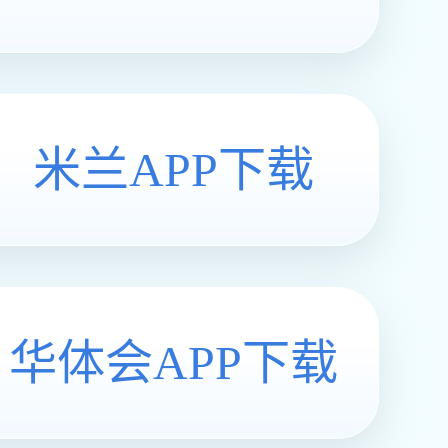
米兰APP下载
华体会APP下载