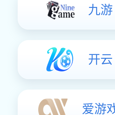
九游
开云
爱游戏