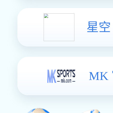
星空
MK