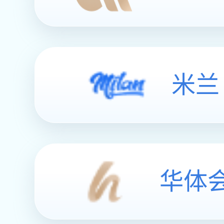
米兰
华体会