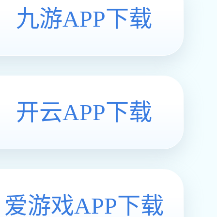
九游APP下载
开云APP下载
爱游戏APP下载