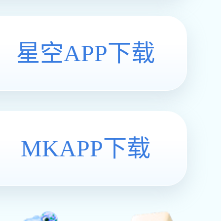
星空APP下载
MKAPP下载