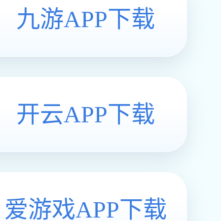
九游APP下载
开云APP下载
爱游戏APP下载