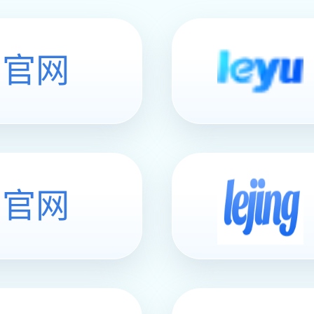
 官网
 官网