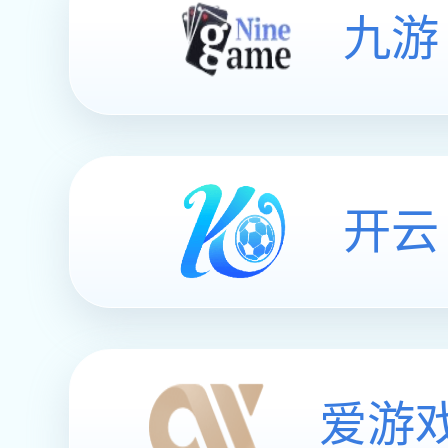
九游
开云
爱游戏