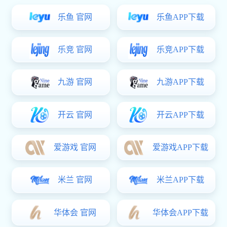
乐鱼 官网
乐鱼APP下载
乐竞 官网
乐竞APP下载
九游 官网
九游APP下载
开云 官网
开云APP下载
爱游戏 官网
爱游戏APP下载
米兰 官网
米兰APP下载
华体会 官网
华体会APP下载