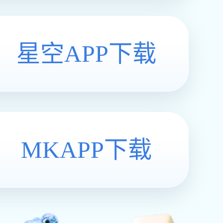
星空APP下载
MKAPP下载