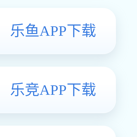
乐鱼APP下载
乐竞APP下载