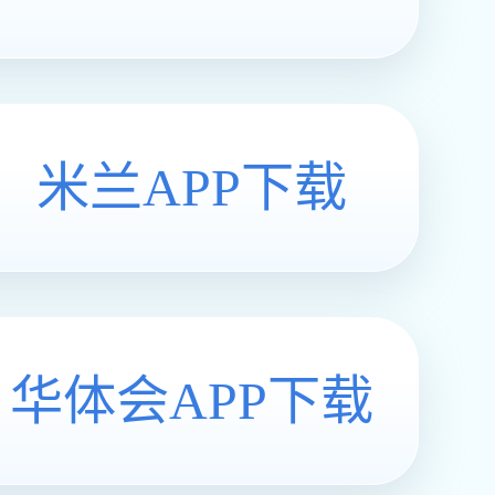
米兰APP下载
华体会APP下载