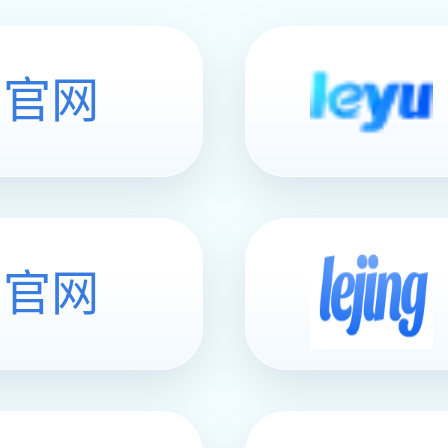
 官网
 官网