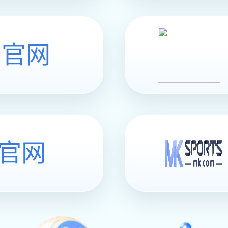
 官网
 官网