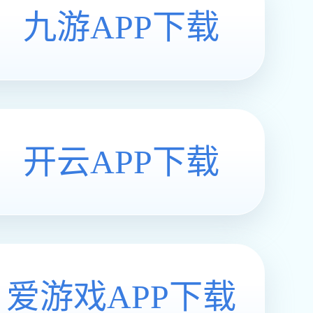
九游APP下载
开云APP下载
爱游戏APP下载