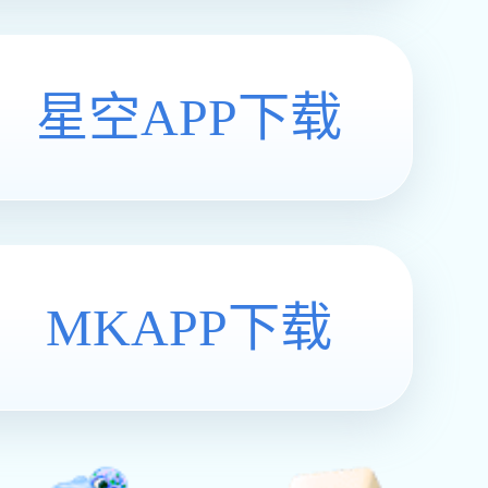
星空APP下载
MKAPP下载