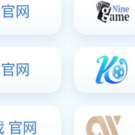
 官网
 官网
 官网