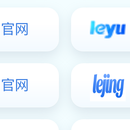
 官网
 官网