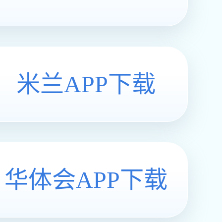
米兰APP下载
华体会APP下载