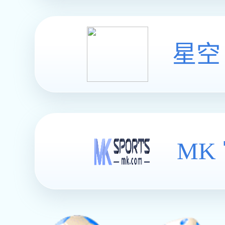
星空
MK