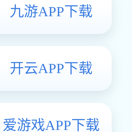
九游APP下载
开云APP下载
爱游戏APP下载