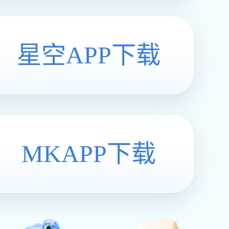
星空APP下载
MKAPP下载