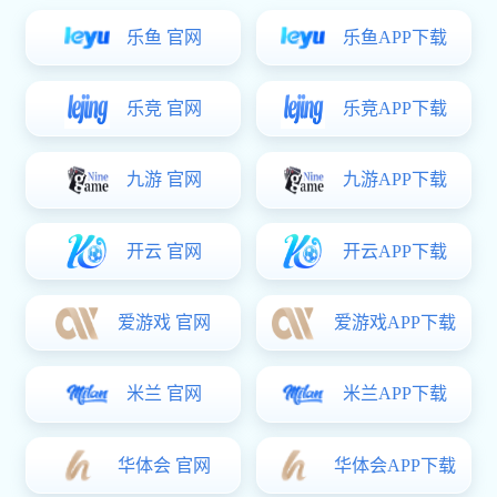
乐鱼 官网
乐鱼APP下载
乐竞 官网
乐竞APP下载
九游 官网
九游APP下载
开云 官网
开云APP下载
爱游戏 官网
爱游戏APP下载
米兰 官网
米兰APP下载
华体会 官网
华体会APP下载