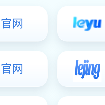
 官网
 官网