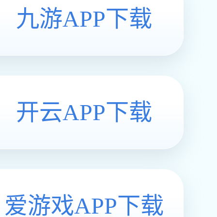
九游APP下载
开云APP下载
爱游戏APP下载