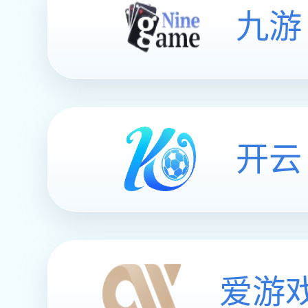
九游
开云
爱游戏