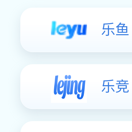
乐鱼
乐竞