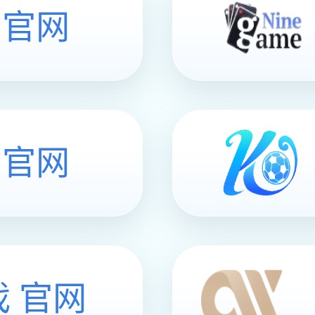
 官网
 官网
 官网