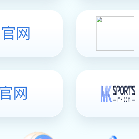
 官网
 官网