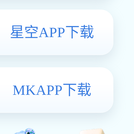
星空APP下载
MKAPP下载