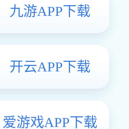
九游APP下载
开云APP下载
爱游戏APP下载