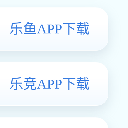
乐鱼APP下载
乐竞APP下载