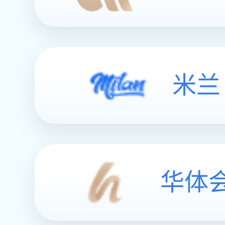
米兰
华体会