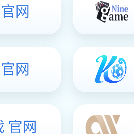
 官网
 官网
 官网