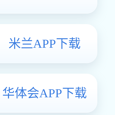
米兰APP下载
华体会APP下载