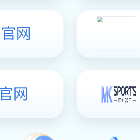
 官网
 官网