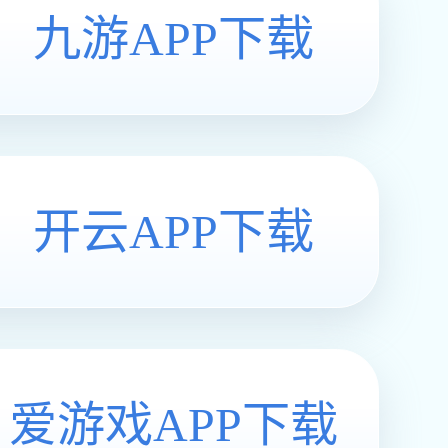
九游APP下载
开云APP下载
爱游戏APP下载