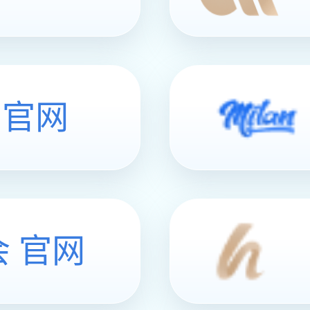
 官网
 官网