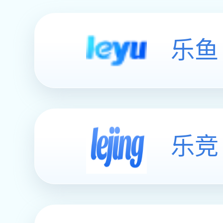
乐鱼
乐竞