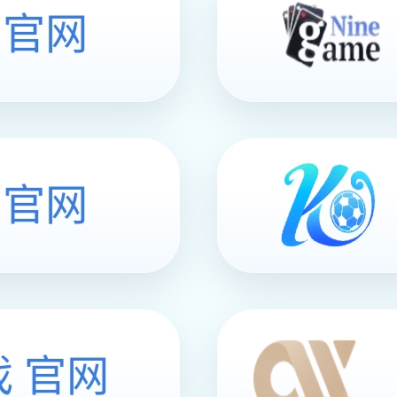
 官网
 官网
 官网