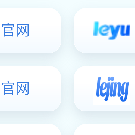
 官网
 官网