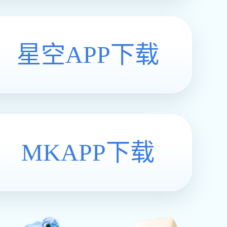
星空APP下载
MKAPP下载