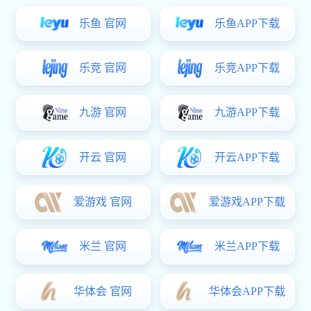
乐鱼 官网
乐鱼APP下载
乐竞 官网
乐竞APP下载
九游 官网
九游APP下载
开云 官网
开云APP下载
爱游戏 官网
爱游戏APP下载
米兰 官网
米兰APP下载
华体会 官网
华体会APP下载