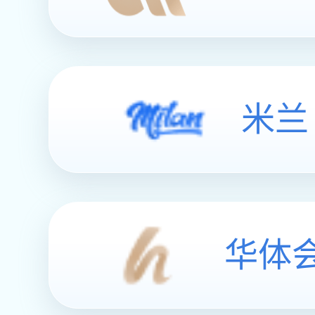
米兰
华体会