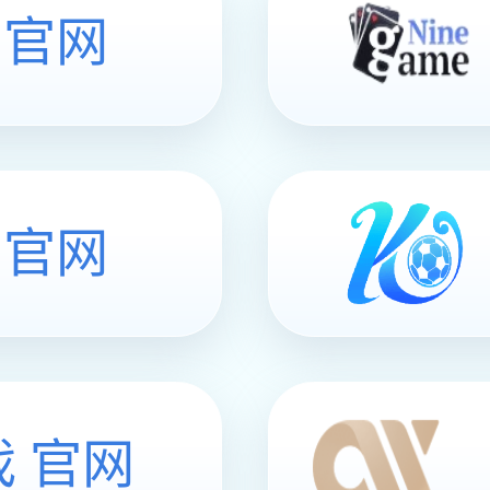
 官网
 官网
 官网