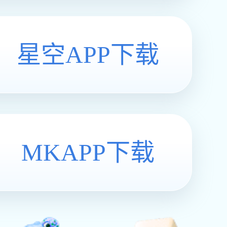
星空APP下载
MKAPP下载