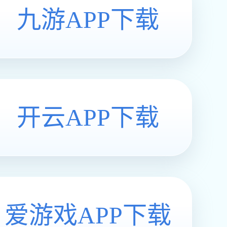
九游APP下载
开云APP下载
爱游戏APP下载