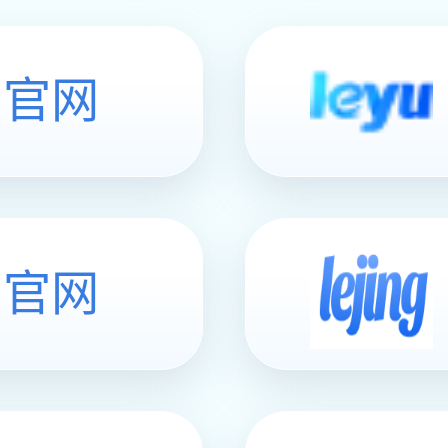
 官网
 官网