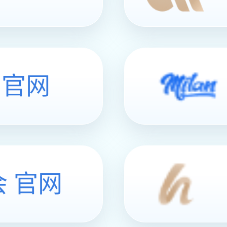
 官网
 官网