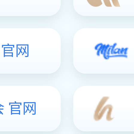
 官网
 官网