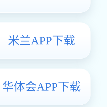
米兰APP下载
华体会APP下载