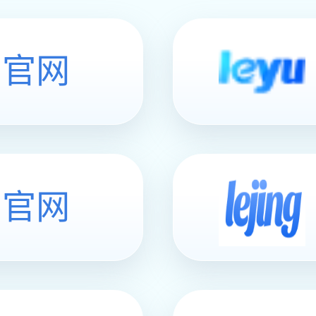
 官网
 官网