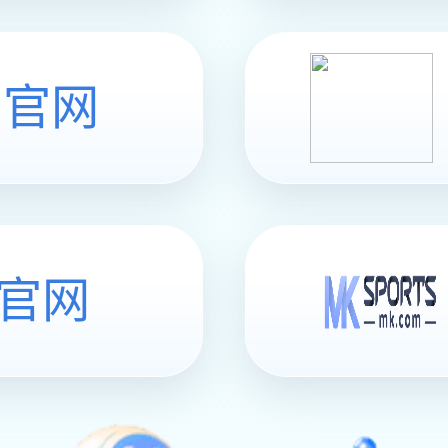
 官网
 官网