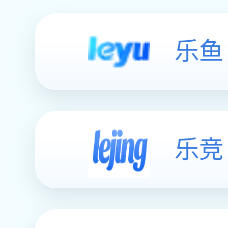
乐鱼
乐竞