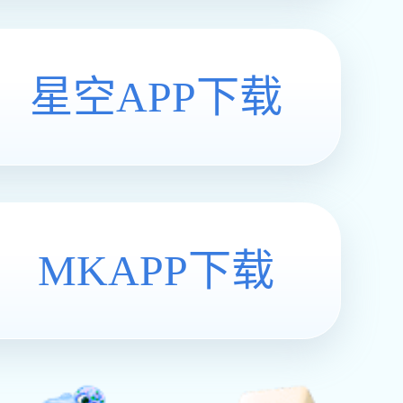
星空APP下载
MKAPP下载