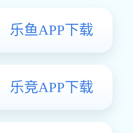
乐鱼APP下载
乐竞APP下载