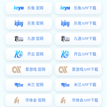
乐鱼 官网
乐鱼APP下载
乐竞 官网
乐竞APP下载
九游 官网
九游APP下载
开云 官网
开云APP下载
爱游戏 官网
爱游戏APP下载
米兰 官网
米兰APP下载
华体会 官网
华体会APP下载