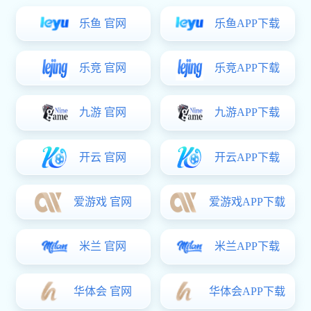
乐鱼 官网
乐鱼APP下载
乐竞 官网
乐竞APP下载
九游 官网
九游APP下载
开云 官网
开云APP下载
爱游戏 官网
爱游戏APP下载
米兰 官网
米兰APP下载
华体会 官网
华体会APP下载