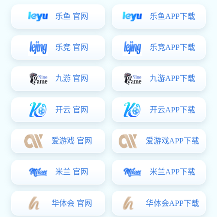
乐鱼 官网
乐鱼APP下载
乐竞 官网
乐竞APP下载
九游 官网
九游APP下载
开云 官网
开云APP下载
爱游戏 官网
爱游戏APP下载
米兰 官网
米兰APP下载
华体会 官网
华体会APP下载