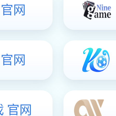
 官网
 官网
 官网