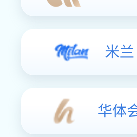
米兰
华体会