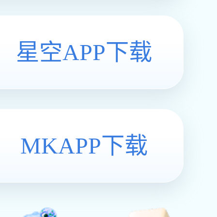
星空APP下载
MKAPP下载