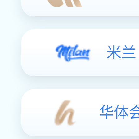
米兰
华体会