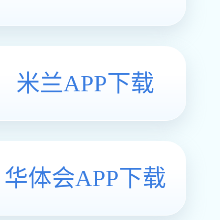
米兰APP下载
华体会APP下载