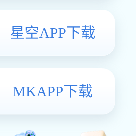
星空APP下载
MKAPP下载