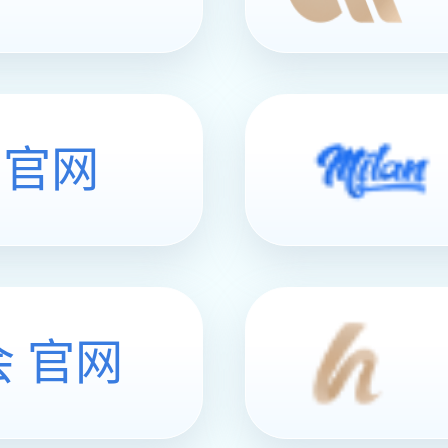
 官网
 官网