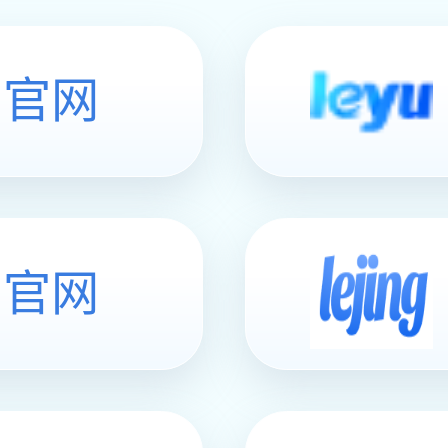
 官网
 官网