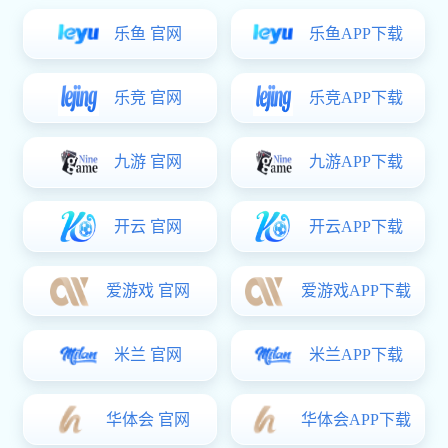
乐鱼 官网
乐鱼APP下载
乐竞 官网
乐竞APP下载
九游 官网
九游APP下载
开云 官网
开云APP下载
爱游戏 官网
爱游戏APP下载
米兰 官网
米兰APP下载
华体会 官网
华体会APP下载