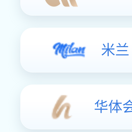
米兰
华体会