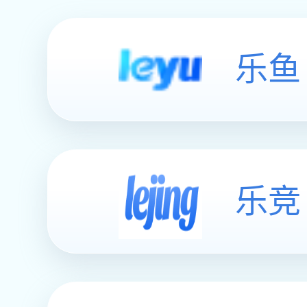
乐鱼
乐竞