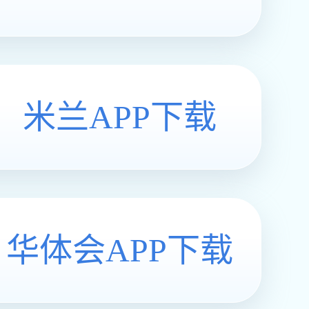
米兰APP下载
华体会APP下载