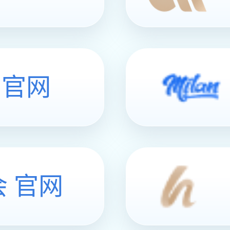
 官网
 官网