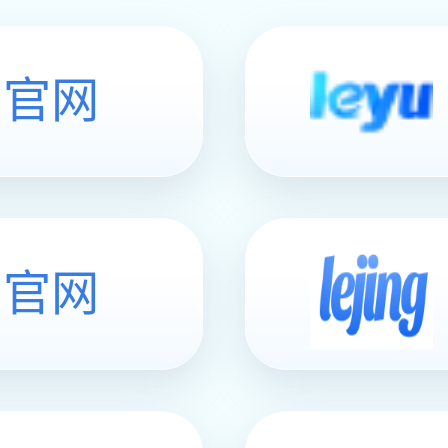
 官网
 官网