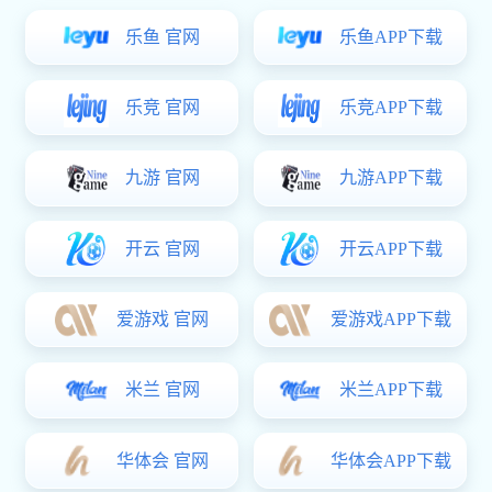
乐鱼 官网
乐鱼APP下载
乐竞 官网
乐竞APP下载
九游 官网
九游APP下载
开云 官网
开云APP下载
爱游戏 官网
爱游戏APP下载
米兰 官网
米兰APP下载
华体会 官网
华体会APP下载