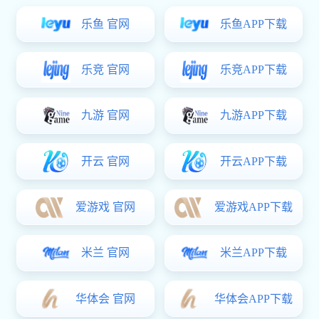
乐鱼 官网
乐鱼APP下载
乐竞 官网
乐竞APP下载
九游 官网
九游APP下载
开云 官网
开云APP下载
爱游戏 官网
爱游戏APP下载
米兰 官网
米兰APP下载
华体会 官网
华体会APP下载