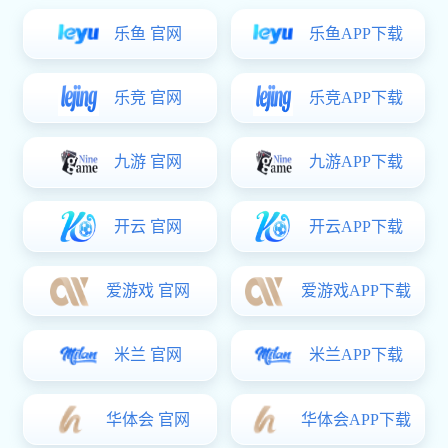
乐鱼 官网
乐鱼APP下载
乐竞 官网
乐竞APP下载
九游 官网
九游APP下载
开云 官网
开云APP下载
爱游戏 官网
爱游戏APP下载
米兰 官网
米兰APP下载
华体会 官网
华体会APP下载