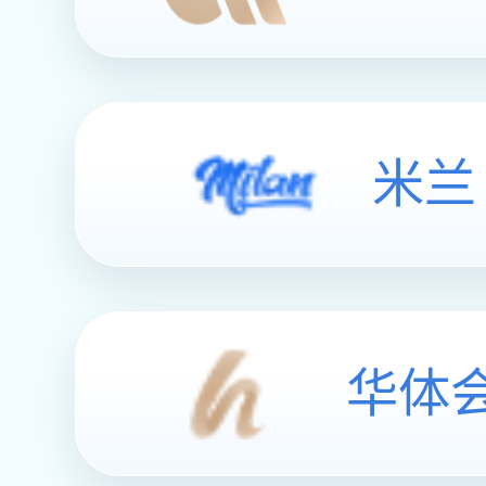
米兰
华体会