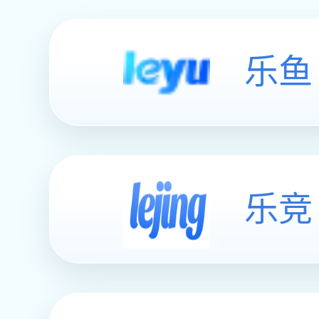
乐鱼
乐竞