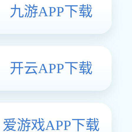
九游APP下载
开云APP下载
爱游戏APP下载