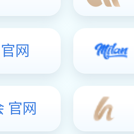
 官网
 官网