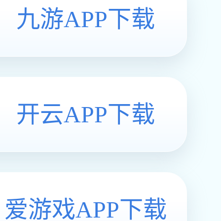
九游APP下载
开云APP下载
爱游戏APP下载