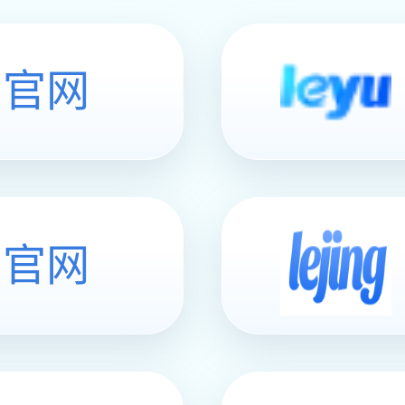
 官网
 官网