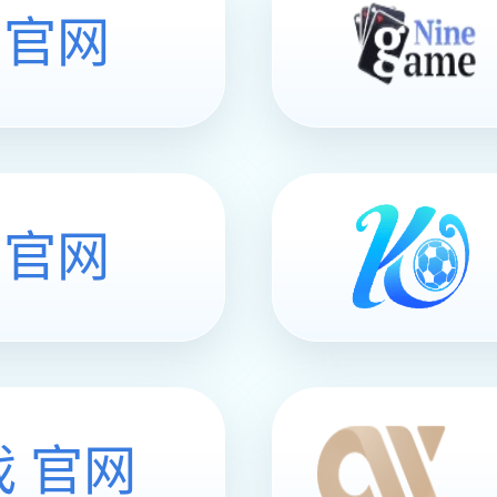
 官网
 官网
 官网