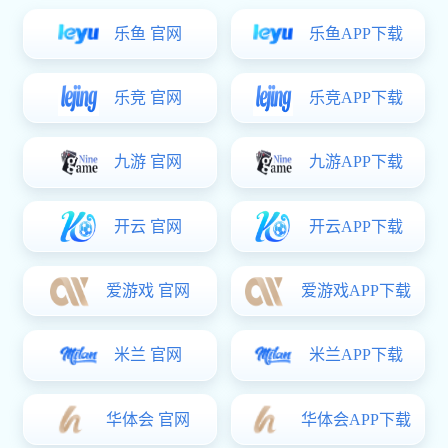
乐鱼 官网
乐鱼APP下载
乐竞 官网
乐竞APP下载
九游 官网
九游APP下载
开云 官网
开云APP下载
爱游戏 官网
爱游戏APP下载
米兰 官网
米兰APP下载
华体会 官网
华体会APP下载