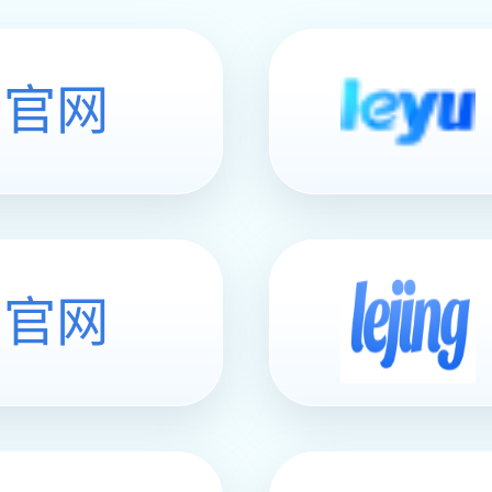
 官网
 官网