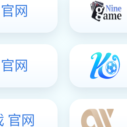
 官网
 官网
 官网