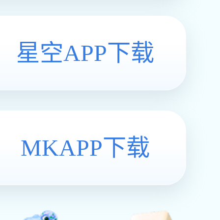
星空APP下载
MKAPP下载