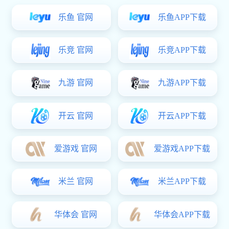
乐鱼 官网
乐鱼APP下载
乐竞 官网
乐竞APP下载
九游 官网
九游APP下载
开云 官网
开云APP下载
爱游戏 官网
爱游戏APP下载
米兰 官网
米兰APP下载
华体会 官网
华体会APP下载