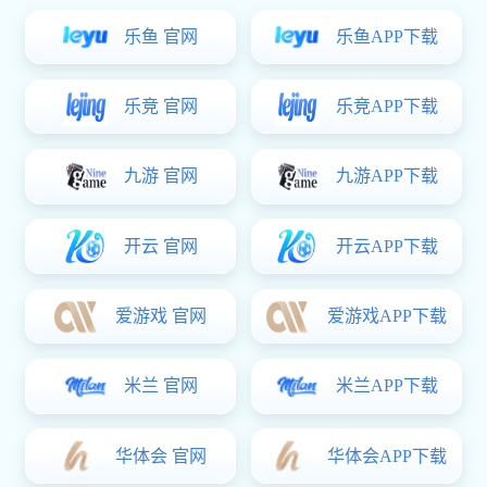
乐鱼 官网
乐鱼APP下载
乐竞 官网
乐竞APP下载
九游 官网
九游APP下载
开云 官网
开云APP下载
爱游戏 官网
爱游戏APP下载
米兰 官网
米兰APP下载
华体会 官网
华体会APP下载