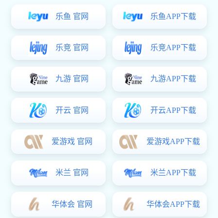
乐鱼 官网
乐鱼APP下载
乐竞 官网
乐竞APP下载
九游 官网
九游APP下载
开云 官网
开云APP下载
爱游戏 官网
爱游戏APP下载
米兰 官网
米兰APP下载
华体会 官网
华体会APP下载