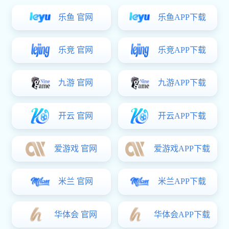
乐鱼 官网
乐鱼APP下载
乐竞 官网
乐竞APP下载
九游 官网
九游APP下载
开云 官网
开云APP下载
爱游戏 官网
爱游戏APP下载
米兰 官网
米兰APP下载
华体会 官网
华体会APP下载