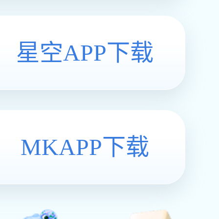
星空APP下载
MKAPP下载