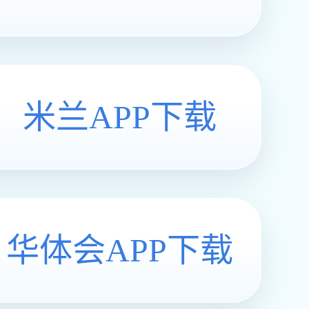
米兰APP下载
华体会APP下载