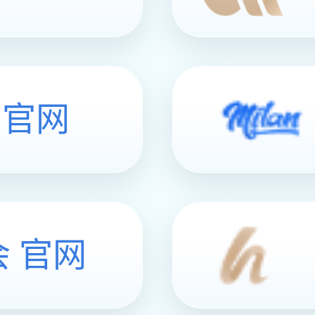
 官网
 官网