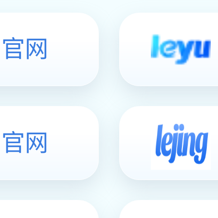
 官网
 官网