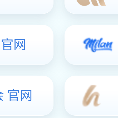
 官网
 官网