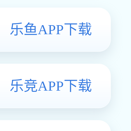
乐鱼APP下载
乐竞APP下载