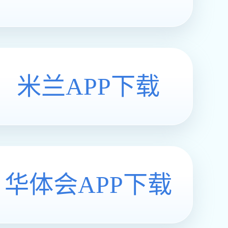
米兰APP下载
华体会APP下载