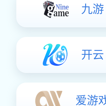
九游
开云
爱游戏