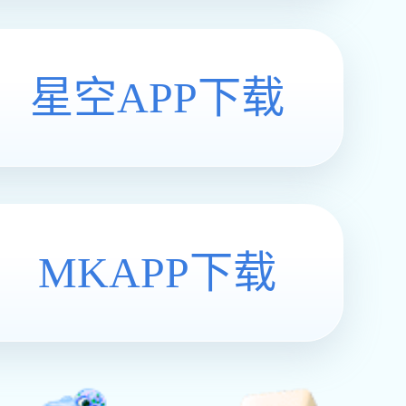
星空APP下载
MKAPP下载