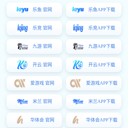
乐鱼 官网
乐鱼APP下载
乐竞 官网
乐竞APP下载
九游 官网
九游APP下载
开云 官网
开云APP下载
爱游戏 官网
爱游戏APP下载
米兰 官网
米兰APP下载
华体会 官网
华体会APP下载