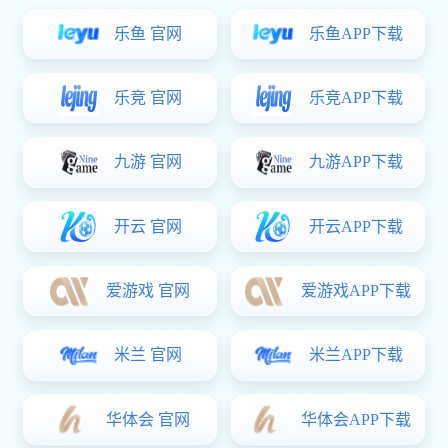
乐鱼 官网
乐鱼APP下载
乐竞 官网
乐竞APP下载
九游 官网
九游APP下载
开云 官网
开云APP下载
爱游戏 官网
爱游戏APP下载
米兰 官网
米兰APP下载
华体会 官网
华体会APP下载