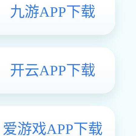
九游APP下载
开云APP下载
爱游戏APP下载