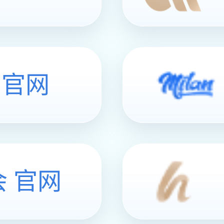
 官网
 官网