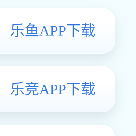
乐鱼APP下载
乐竞APP下载