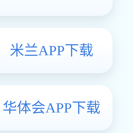
米兰APP下载
华体会APP下载