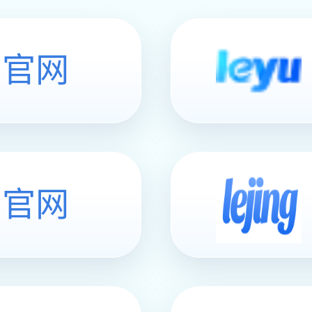
 官网
 官网