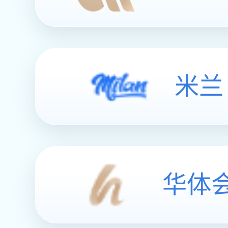
米兰
华体会