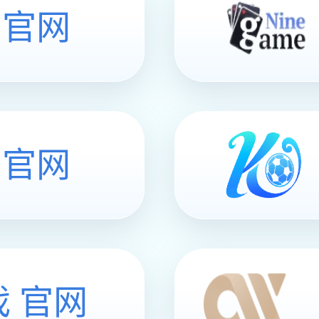
 官网
 官网
 官网