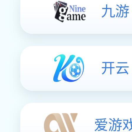
九游
开云
爱游戏