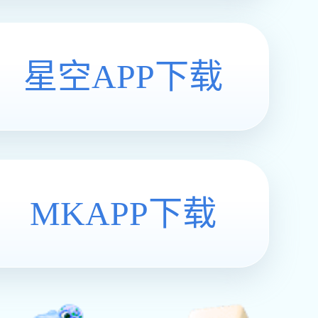
星空APP下载
MKAPP下载