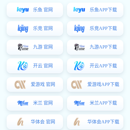
乐鱼 官网
乐鱼APP下载
乐竞 官网
乐竞APP下载
九游 官网
九游APP下载
开云 官网
开云APP下载
爱游戏 官网
爱游戏APP下载
米兰 官网
米兰APP下载
华体会 官网
华体会APP下载