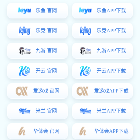
乐鱼 官网
乐鱼APP下载
乐竞 官网
乐竞APP下载
九游 官网
九游APP下载
开云 官网
开云APP下载
爱游戏 官网
爱游戏APP下载
米兰 官网
米兰APP下载
华体会 官网
华体会APP下载