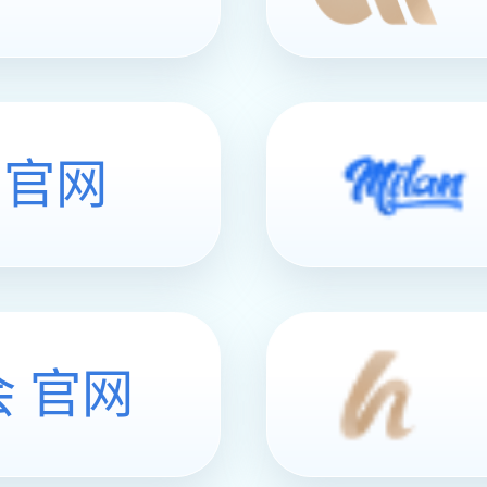
 官网
 官网