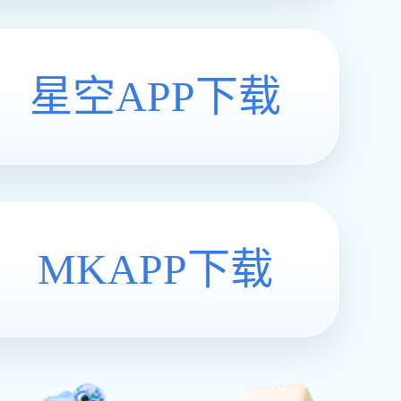
星空APP下载
MKAPP下载