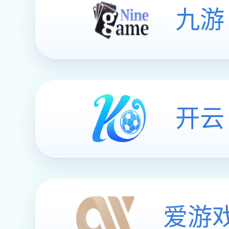
九游
开云
爱游戏