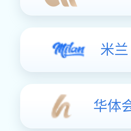
米兰
华体会