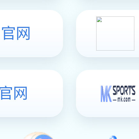
 官网
 官网