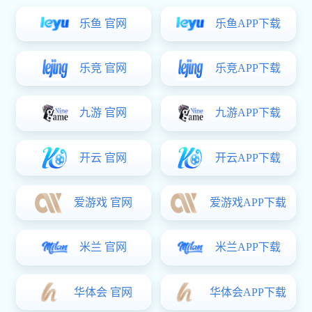
乐鱼 官网
乐鱼APP下载
乐竞 官网
乐竞APP下载
九游 官网
九游APP下载
开云 官网
开云APP下载
爱游戏 官网
爱游戏APP下载
米兰 官网
米兰APP下载
华体会 官网
华体会APP下载