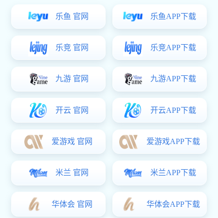
乐鱼 官网
乐鱼APP下载
乐竞 官网
乐竞APP下载
九游 官网
九游APP下载
开云 官网
开云APP下载
爱游戏 官网
爱游戏APP下载
米兰 官网
米兰APP下载
华体会 官网
华体会APP下载